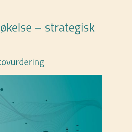
søkelse – strategisk
kovurdering