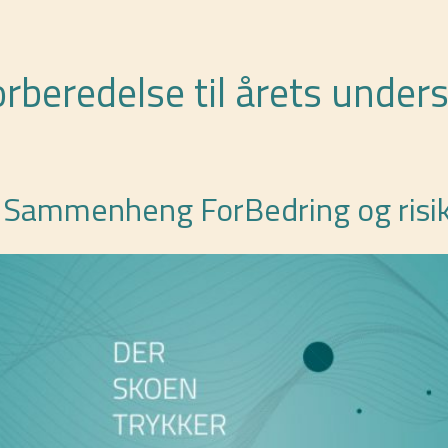
orberedelse til årets under
– Sammenheng ForBedring og risi