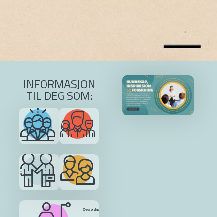
INFORMASJON
TIL DEG SOM:
Leder
Tillitsvalgt
Verneombud
Deltaker
Overordnet