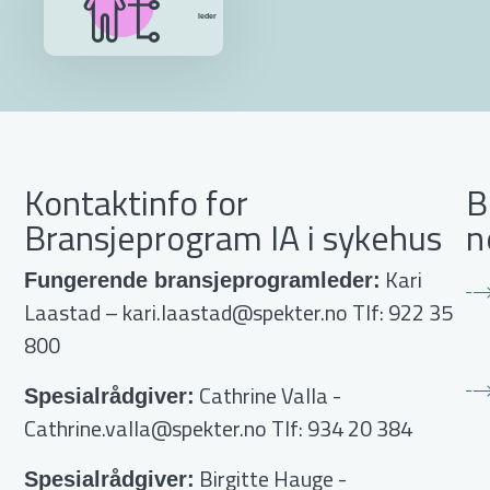
leder
Kontaktinfo for
B
Bransjeprogram IA i sykehus
n
Kari
Fungerende bransjeprogramleder:
Laastad –
kari.laastad@spekter.no
Tlf: 922 35
800
Cathrine Valla
-
Spesialrådgiver:
Cathrine.valla@spekter.no
Tlf: 934 20 384
Birgitte Hauge
-
Spesialrådgiver: