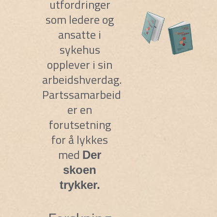
utfordringer
som ledere og
ansatte i
sykehus
opplever i sin
arbeidshverdag.
Partssamarbeid
er en
forutsetning
for å lykkes
med
Der
skoen
trykker.