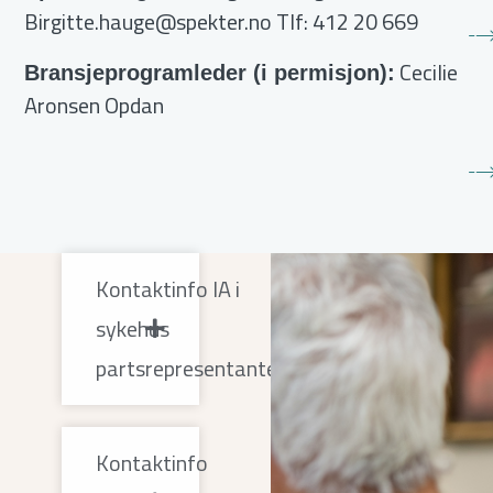
Birgitte.hauge@spekter.no
Tlf: 412 20 669
Cecilie
Bransjeprogramleder (i permisjon):
Aronsen Opdan
Kontaktinfo IA i
sykehus
partsrepresentanter
Kontaktinfo