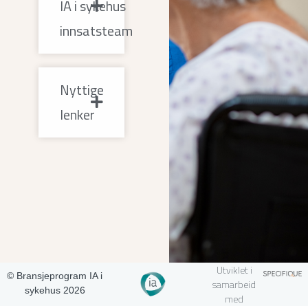
IA i sykehus
innsatsteam
Nyttige
lenker
Utviklet i
© Bransjeprogram IA i
samarbeid
sykehus 2026
med