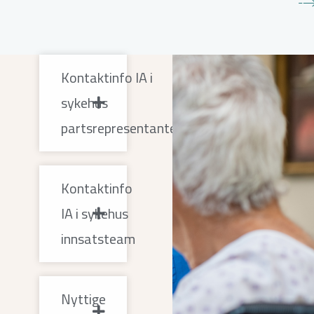
Kontaktinfo IA i
sykehus
partsrepresentanter
Kontaktinfo
IA i sykehus
innsatsteam
Nyttige