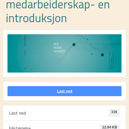
medarbeiderskap- en
introduksjon
Last ned
Last ned
339
Filstørrelse
22.94 KB