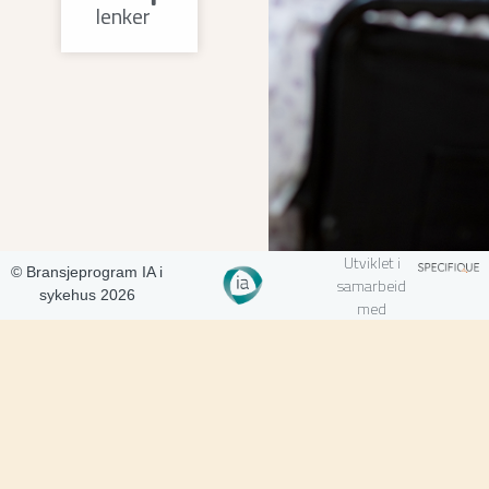
lenker
Utviklet i
© Bransjeprogram IA i
samarbeid
sykehus 2026
med