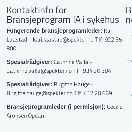
Kontaktinfo for
B
Bransjeprogram IA i sykehus
n
Kari
Fungerende bransjeprogramleder:
Laastad –
kari.laastad@spekter.no
Tlf: 922 35
800
Cathrine Valla
-
Spesialrådgiver:
Cathrine.valla@spekter.no
Tlf: 934 20 384
Birgitte Hauge
-
Spesialrådgiver:
Birgitte.hauge@spekter.no
Tlf: 412 20 669
Cecilie
Bransjeprogramleder (i permisjon):
Aronsen Opdan