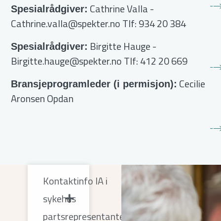
Cathrine Valla
-
Spesialrådgiver:
Cathrine.valla@spekter.no
Tlf: 934 20 384
Birgitte Hauge
-
Spesialrådgiver:
Birgitte.hauge@spekter.no
Tlf: 412 20 669
Cecilie
Bransjeprogramleder (i permisjon):
Aronsen Opdan
Kontaktinfo IA i
sykehus
partsrepresentanter