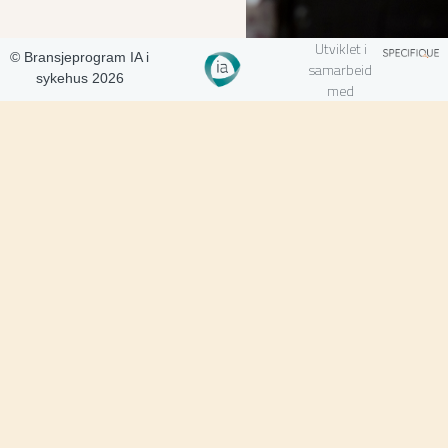
Utviklet i
© Bransjeprogram IA i
samarbeid
sykehus 2026
med