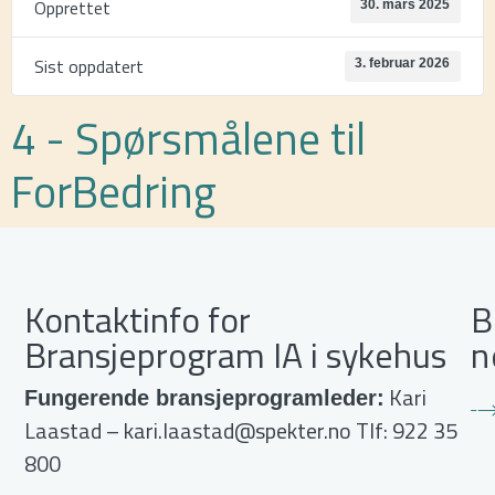
Opprettet
30. mars 2025
Sist oppdatert
3. februar 2026
4 - Spørsmålene til
ForBedring
Kontaktinfo for
B
Bransjeprogram IA i sykehus
n
Kari
Fungerende bransjeprogramleder:
Laastad –
kari.laastad@spekter.no
Tlf: 922 35
800