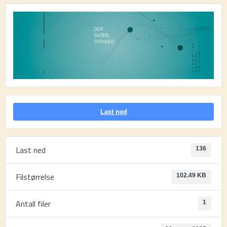
Last ned
Last ned
136
Filstørrelse
102.49 KB
Antall filer
1