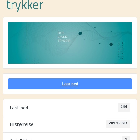
trykker
Last ned
Last ned
244
Filstørrelse
209.92 KB
1