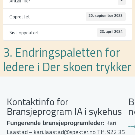
Antall filer
Opprettet
20. september 2023
Sist oppdatert
23. april 2024
3. Endringspaletten for
ledere i Der skoen trykker
Kontaktinfo for
B
Bransjeprogram IA i sykehus
n
Kari
Fungerende bransjeprogramleder:
Laastad –
kari.laastad@spekter.no
Tlf: 922 35