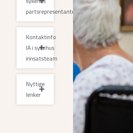
sykehus
partsrepresentanter
Kontaktinfo
IA i sykehus
innsatsteam
Nyttige
lenker