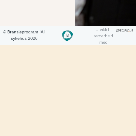
Utviklet i
© Bransjeprogram IA i
samarbeid
sykehus 2026
med