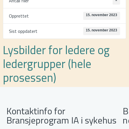
Antall filer
Opprettet
15. november 2023
Sist oppdatert
15. november 2023
Lysbilder for ledere og
ledergrupper (hele
prosessen)
Kontaktinfo for
B
Bransjeprogram IA i sykehus
n