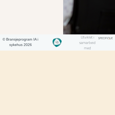
Utviklet i
© Bransjeprogram IA i
samarbeid
sykehus 2026
med