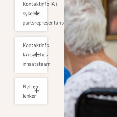
Kontaktinfo IA i
sykehus
partsrepresentanter
Kontaktinfo
IA i sykehus
innsatsteam
Nyttige
lenker