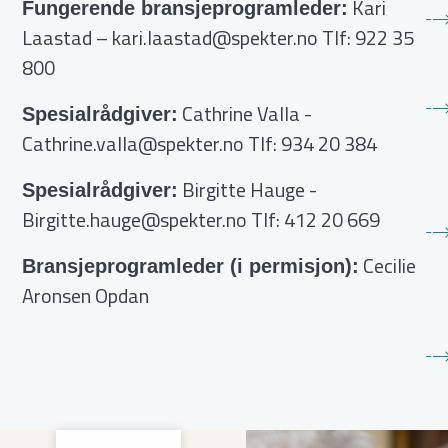
Kari
Fungerende bransjeprogramleder:
Laastad –
kari.laastad@spekter.no
Tlf: 922 35
800
Cathrine Valla
-
Spesialrådgiver:
Cathrine.valla@spekter.no
Tlf: 934 20 384
Birgitte Hauge
-
Spesialrådgiver:
Birgitte.hauge@spekter.no
Tlf: 412 20 669
Cecilie
Bransjeprogramleder (i permisjon):
Aronsen Opdan