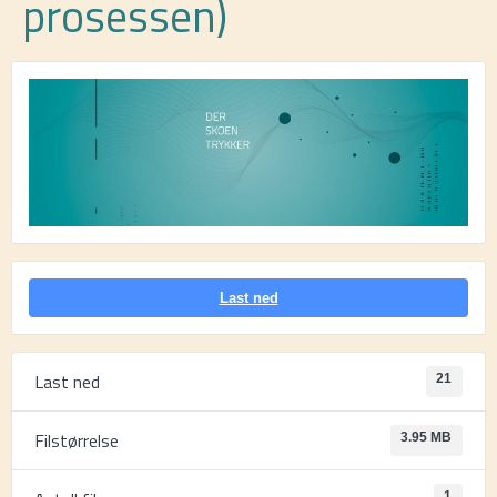
prosessen)
Last ned
Last ned
21
Filstørrelse
3.95 MB
1