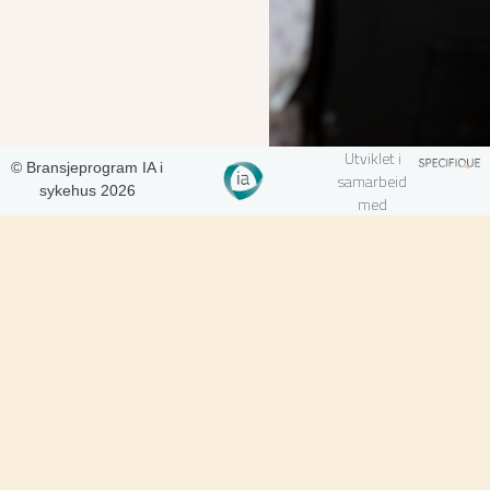
Utviklet i
© Bransjeprogram IA i
samarbeid
sykehus 2026
med