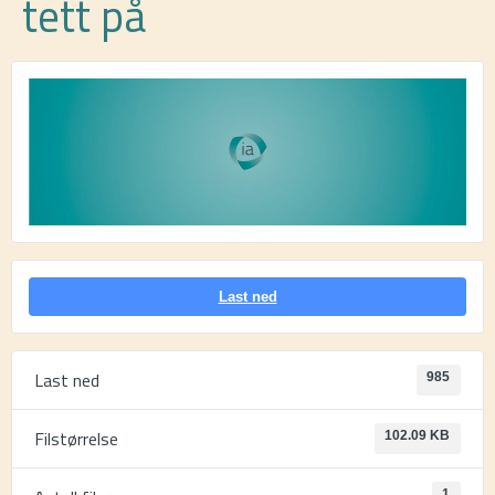
tett på
Last ned
Last ned
985
Filstørrelse
102.09 KB
1