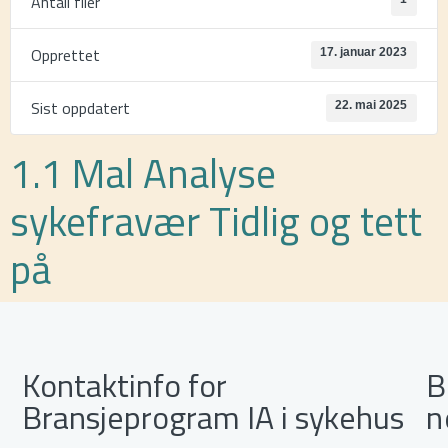
Antall filer
Opprettet
17. januar 2023
Sist oppdatert
22. mai 2025
1.1 Mal Analyse
sykefravær Tidlig og tett
på
Kontaktinfo for
B
Bransjeprogram IA i sykehus
n