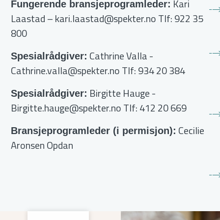
Kari
Fungerende bransjeprogramleder:
Laastad –
kari.laastad@spekter.no
Tlf: 922 35
800
Cathrine Valla
-
Spesialrådgiver:
Cathrine.valla@spekter.no
Tlf: 934 20 384
Birgitte Hauge
-
Spesialrådgiver:
Birgitte.hauge@spekter.no
Tlf: 412 20 669
Cecilie
Bransjeprogramleder (i permisjon):
Aronsen Opdan