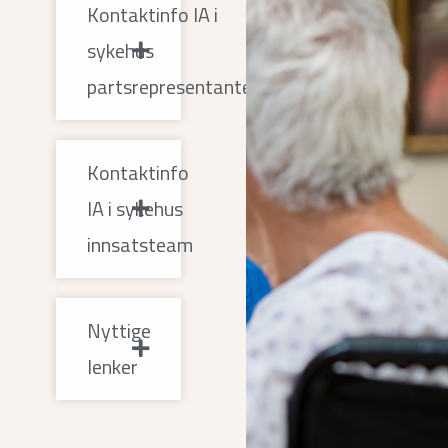
Kontaktinfo IA i
sykehus
partsrepresentanter
Kontaktinfo
IA i sykehus
innsatsteam
Nyttige
lenker