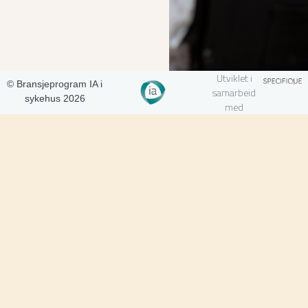
Utviklet i
© Bransjeprogram IA i
samarbeid
sykehus 2026
med